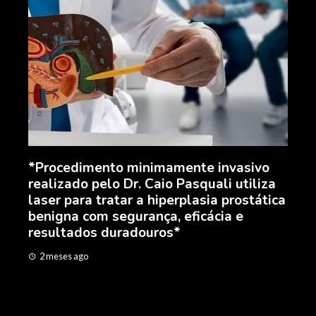
Api
Api
exp
*Procedimento minimamente invasivo
2 m
realizado pelo Dr. Caio Pasquali utiliza
laser para tratar a hiperplasia prostática
il
benigna com segurança, eficácia e
resultados duradouros*
2 meses ago