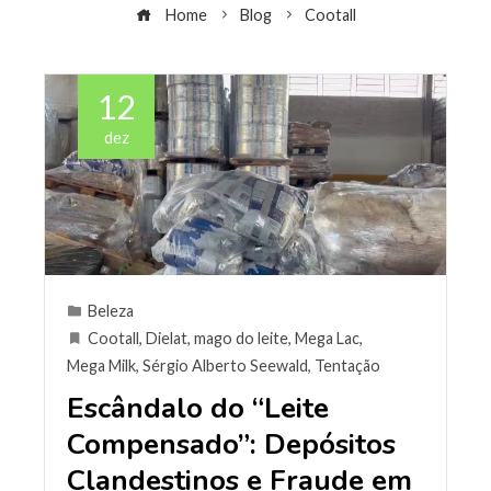
Home
Blog
Cootall
12
dez
Beleza
Cootall
,
Dielat
,
mago do leite
,
Mega Lac
,
Mega Milk
,
Sérgio Alberto Seewald
,
Tentação
Escândalo do “Leite
Compensado”: Depósitos
Clandestinos e Fraude em