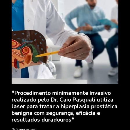
Api
Api
exp
*Procedimento minimamente invasivo
2 m
realizado pelo Dr. Caio Pasquali utiliza
laser para tratar a hiperplasia prostática
il
benigna com segurança, eficácia e
resultados duradouros*
2 meses ago