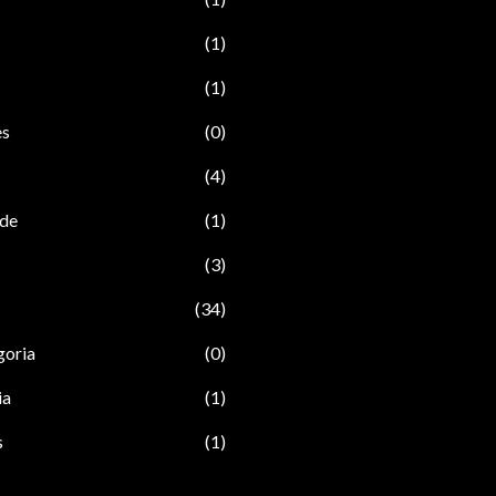
(1)
(1)
es
(0)
(4)
ade
(1)
(3)
(34)
goria
(0)
ia
(1)
s
(1)