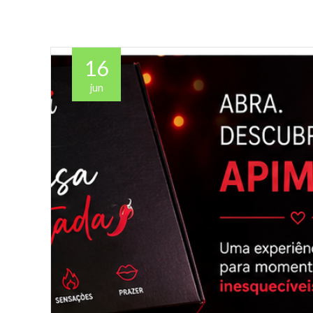
16
jun