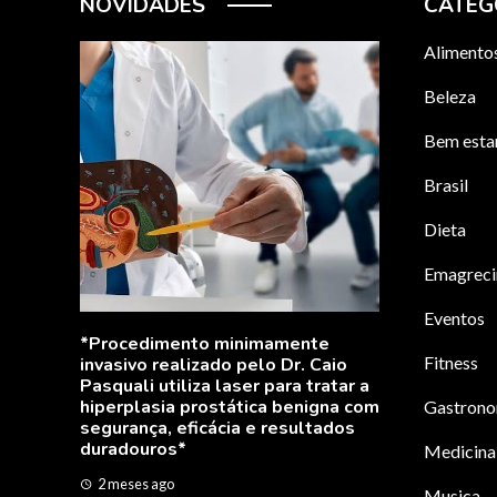
NOVIDADES
CATEG
Alimento
Beleza
Bem esta
Brasil
Dieta
Emagrec
Apimentei la
Apimentada 
Eventos
presentes em
*Procedimento minimamente
provocantes
Fitness
invasivo realizado pelo Dr. Caio
proteger
Pasquali utiliza laser para tratar a
2 meses ago
m
hiperplasia prostática benigna com
Gastrono
segurança, eficácia e resultados
duradouros*
Medicina
2 meses ago
Musica